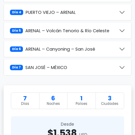
PUERTO VIEJO – ARENAL
Día 4
ARENAL – Volcán Tenorio & Río Celeste
Día 5
ARENAL – Canyoning – San José
Día 6
SAN JOSÉ – MÉXICO
Día 7
7
6
1
3
Días
Noches
Países
Ciudades
Desde
$1,538
USD