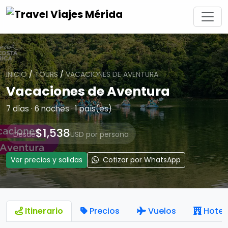
INICIO
/
TOURS
/
VACACIONES DE AVENTURA
Vacaciones de Aventura
7 días · 6 noches · 1 país(es)
$1,538
Desde
USD por persona
Ver precios y salidas
Cotizar por WhatsApp
Itinerario
Precios
Vuelos
Hotel