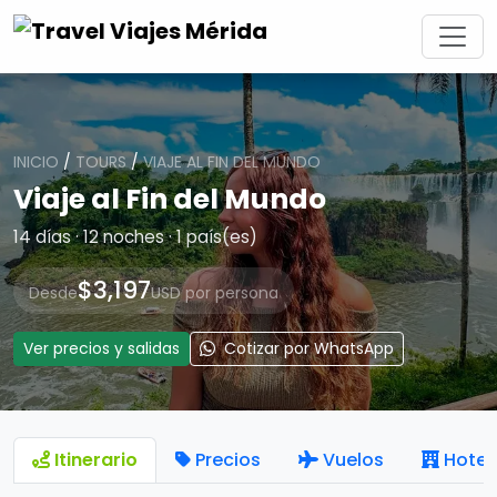
INICIO
/
TOURS
/
VIAJE AL FIN DEL MUNDO
Viaje al Fin del Mundo
14 días · 12 noches · 1 país(es)
$3,197
Desde
USD por persona
Ver precios y salidas
Cotizar por WhatsApp
Itinerario
Precios
Vuelos
Hotel