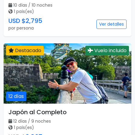
10 días / 10 noches
1 país(es)
USD $2,795
Ver detalles
por persona
Destacado
Vuelo incluido
12 días
Japón al Completo
12 días / 9 noches
1 país(es)